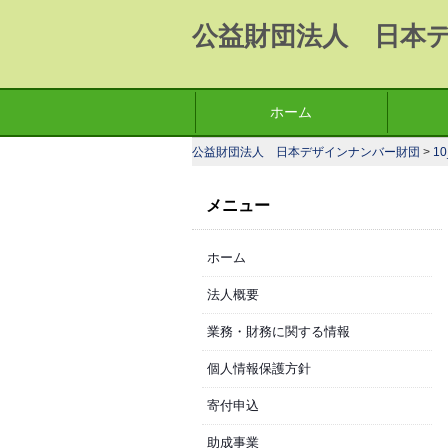
公益財団法人 日本
コ
ホーム
メインメニュー
ン
公益財団法人 日本デザインナンバー財団
>
10
テ
ン
メニュー
ツ
へ
ホーム
移
動
法人概要
業務・財務に関する情報
個人情報保護方針
寄付申込
助成事業