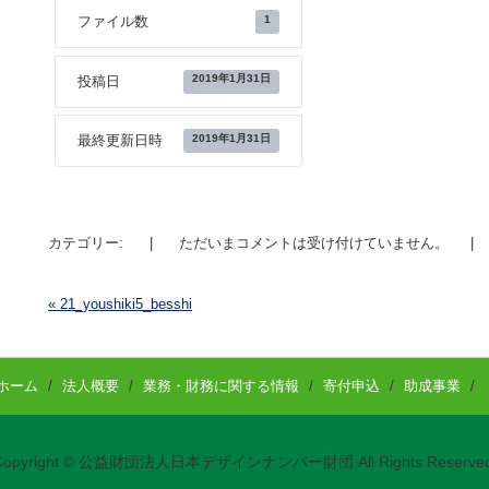
1
ファイル数
2019年1月31日
投稿日
2019年1月31日
最終更新日時
カテゴリー:
|
ただいまコメントは受け付けていません。
|
«
21_youshiki5_besshi
投稿ナビゲーション
ホーム
/
法人概要
/
業務・財務に関する情報
/
寄付申込
/
助成事業
/
Copyright © 公益財団法人日本デザインナンバー財団 All Rights Reserved