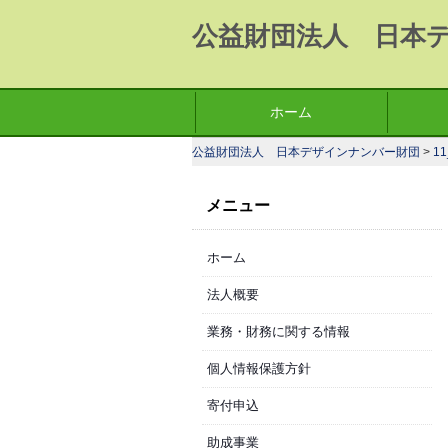
公益財団法人 日本
コ
ホーム
メインメニュー
ン
公益財団法人 日本デザインナンバー財団
>
11
テ
ン
メニュー
ツ
へ
ホーム
移
動
法人概要
業務・財務に関する情報
個人情報保護方針
寄付申込
助成事業