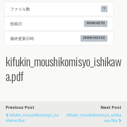
ファイル数
1
投稿日
2020年4月7日
最終更新日時
2025年10月31日
kifukin_moushikomisyo_ishikaw
a.pdf
Previous Post
Next Post
Kifukin_moushikomisyo_ise
Kifukin_moushikomisyo_ishika
Shima.xlsx
Wa.xlsx