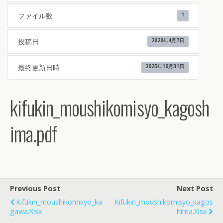
ファイル数
1
投稿日
2020年4月7日
最終更新日時
2025年10月31日
kifukin_moushikomisyo_kagosh
ima.pdf
Previous Post
Next Post
Kifukin_moushikomisyo_ka
Kifukin_moushikomisyo_kagos
Gawa.xlsx
Hima.xlsx