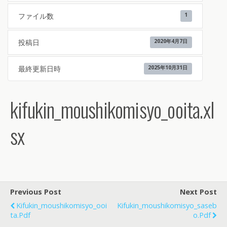
ファイル数
1
投稿日
2020年4月7日
最終更新日時
2025年10月31日
kifukin_moushikomisyo_ooita.xl
sx
Previous Post
Next Post
Kifukin_moushikomisyo_ooi
Kifukin_moushikomisyo_saseb
Ta.pdf
O.pdf