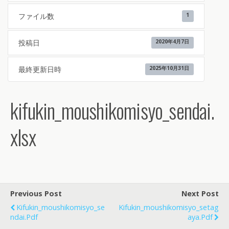
ファイル数
1
投稿日
2020年4月7日
最終更新日時
2025年10月31日
kifukin_moushikomisyo_sendai.
xlsx
Previous Post
Next Post
Kifukin_moushikomisyo_se
Kifukin_moushikomisyo_setag
Ndai.pdf
Aya.pdf