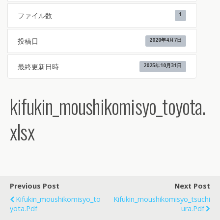
ファイル数
1
投稿日
2020年4月7日
最終更新日時
2025年10月31日
kifukin_moushikomisyo_toyota.
xlsx
Previous Post
Next Post
Kifukin_moushikomisyo_to
Kifukin_moushikomisyo_tsuchi
Yota.pdf
Ura.pdf