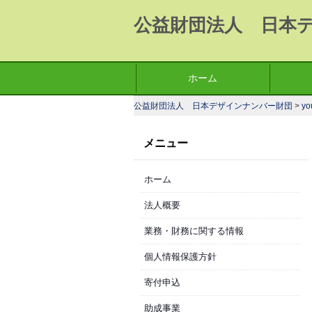
公益財団法人 日本
コ
ホーム
メインメニュー
ン
公益財団法人 日本デザインナンバー財団
>
yo
テ
ン
メニュー
ツ
へ
ホーム
移
動
法人概要
業務・財務に関する情報
個人情報保護方針
寄付申込
助成事業