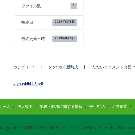
1
ファイル数
2019年8月8日
投稿日
2019年8月8日
最終更新日時
カテゴリー:
|
タグ:
地方版助成
|
ただいまコメントは受け
«
youshiki1-3.pdf
投稿ナビゲーション
ホーム
/
法人概要
/
業務・財務に関する情報
/
寄付申込
/
助成事業
/
Copyright © 公益財団法人日本デザインナンバー財団 All Rights Reserved