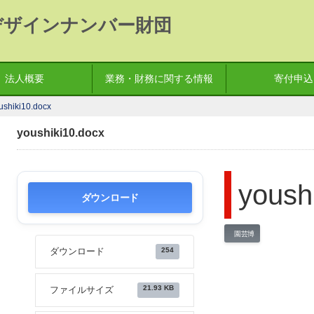
デザインナンバー財団
法人概要
業務・財務に関する情報
寄付申込
ushiki10.docx
youshiki10.docx
yoush
ダウンロード
園芸博
254
ダウンロード
21.93 KB
ファイルサイズ