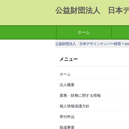
公益財団法人 日本
コ
ホーム
メインメニュー
ン
公益財団法人 日本デザインナンバー財団
>
yo
テ
ン
メニュー
ツ
へ
ホーム
移
動
法人概要
業務・財務に関する情報
個人情報保護方針
寄付申込
助成事業