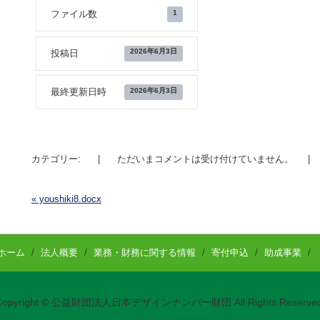
1
ファイル数
2026年6月3日
投稿日
2026年6月3日
最終更新日時
カテゴリー:
|
ただいまコメントは受け付けていません。
|
«
youshiki8.docx
投稿ナビゲーション
ホーム
/
法人概要
/
業務・財務に関する情報
/
寄付申込
/
助成事業
/
Copyright © 公益財団法人日本デザインナンバー財団 All Rights Reserved