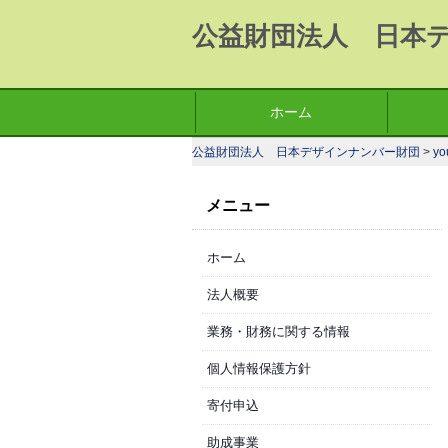
公益財団法人 日本
コ
ホーム
メインメニュー
ン
公益財団法人 日本デザインナンバー財団
>
yo
テ
ン
メニュー
ツ
へ
ホーム
移
動
法人概要
業務・財務に関する情報
個人情報保護方針
寄付申込
助成事業