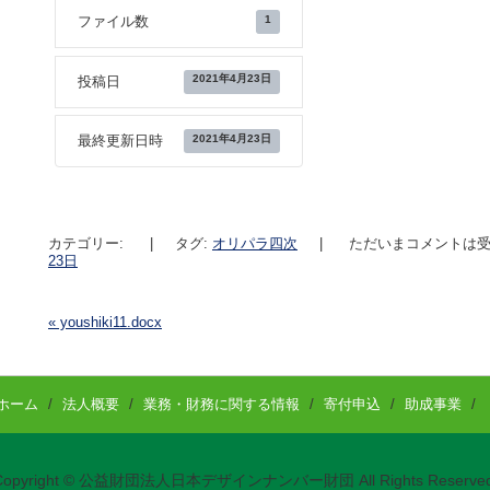
1
ファイル数
2021年4月23日
投稿日
2021年4月23日
最終更新日時
カテゴリー:
|
タグ:
オリパラ四次
|
ただいまコメントは受
23日
«
youshiki11.docx
投稿ナビゲーション
ホーム
/
法人概要
/
業務・財務に関する情報
/
寄付申込
/
助成事業
/
Copyright © 公益財団法人日本デザインナンバー財団 All Rights Reserved