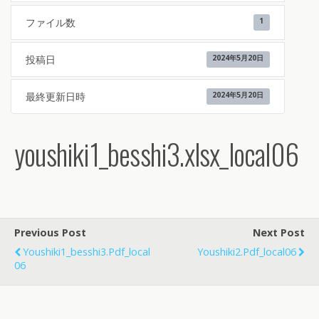
ファイル数
1
投稿日
2024年5月20日
最終更新日時
2024年5月20日
youshiki1_besshi3.xlsx_local06
Previous Post
Next Post
Youshiki1_besshi3.pdf_local
Youshiki2.pdf_local06
06