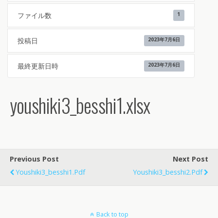
ファイル数
1
投稿日
2023年7月6日
最終更新日時
2023年7月6日
youshiki3_besshi1.xlsx
Previous Post
Next Post
Youshiki3_besshi1.pdf
Youshiki3_besshi2.pdf
Back to top