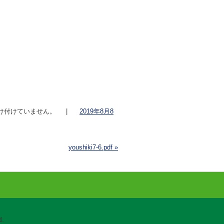
け付けていません。
|
2019年8月8
youshiki7-6.pdf
»
.