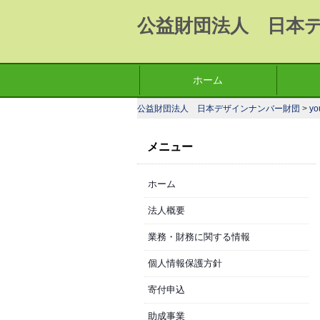
公益財団法人 日本
コ
ホーム
メインメニュー
ン
公益財団法人 日本デザインナンバー財団
>
yo
テ
ン
メニュー
ツ
へ
ホーム
移
動
法人概要
業務・財務に関する情報
個人情報保護方針
寄付申込
助成事業