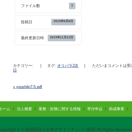
1
ファイル数
2019年8月8日
投稿日
2019年11月12日
最終更新日時
カテゴリー:
|
タグ:
オリパラ2次
|
ただいまコメントは受
日
«
youshiki7-5.pdf
投稿ナビゲーション
ホーム
/
法人概要
/
業務・財務に関する情報
/
寄付申込
/
助成事業
/
Copyright © 公益財団法人日本デザインナンバー財団 All Rights Reserved