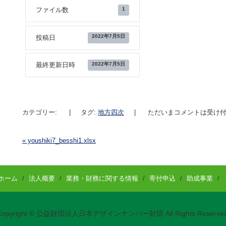
1
ファイル数
2022年7月5日
投稿日
2022年7月5日
最終更新日時
カテゴリー:
|
タグ:
地方四次
|
ただいまコメントは受け付
«
youshiki7_besshi1.xlsx
投稿ナビゲーション
ホーム
/
法人概要
/
業務・財務に関する情報
/
寄付申込
/
助成事業
/
Copyright © 公益財団法人日本デザインナンバー財団 All Rights Reserved