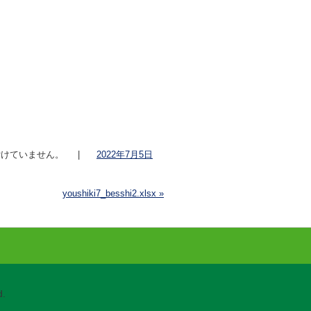
けていません。
|
2022年7月5日
youshiki7_besshi2.xlsx
»
.