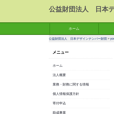
公益財団法人 日本
コ
ホーム
メインメニュー
ン
公益財団法人 日本デザインナンバー財団
>
yo
テ
ン
メニュー
ツ
へ
ホーム
移
動
法人概要
業務・財務に関する情報
個人情報保護方針
寄付申込
助成事業