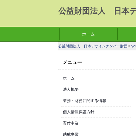
公益財団法人 日本
コ
ホーム
メインメニュー
ン
公益財団法人 日本デザインナンバー財団
>
yo
テ
ン
メニュー
ツ
へ
ホーム
移
動
法人概要
業務・財務に関する情報
個人情報保護方針
寄付申込
助成事業