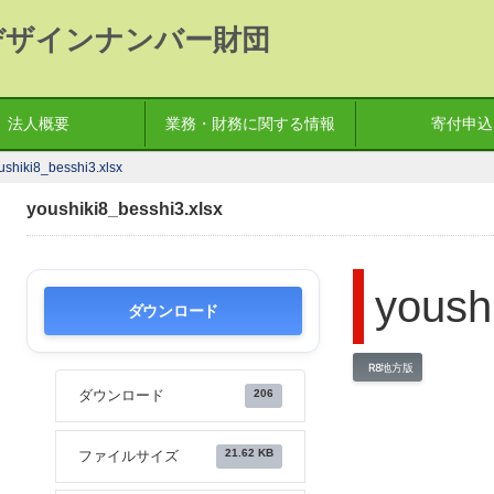
デザインナンバー財団
法人概要
業務・財務に関する情報
寄付申込
ushiki8_besshi3.xlsx
youshiki8_besshi3.xlsx
yoush
ダウンロード
R8地方版
206
ダウンロード
21.62 KB
ファイルサイズ