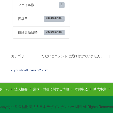
1
ファイル数
2026年6月3日
投稿日
2026年6月3日
最終更新日時
カテゴリー:
|
ただいまコメントは受け付けていません。
|
«
youshiki8_besshi2.xlsx
投稿ナビゲーション
ホーム
/
法人概要
/
業務・財務に関する情報
/
寄付申込
/
助成事業
/
Copyright © 公益財団法人日本デザインナンバー財団 All Rights Reserved