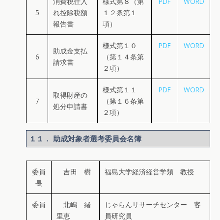
消費税仕入
様式第８（第
PDF
WORD
5
れ控除税額
１２条第１
報告書
項）
様式第１０
PDF
WORD
助成金支払
6
（第１４条第
請求書
２項）
様式第１１
PDF
WORD
取得財産の
7
（第１６条第
処分申請書
２項）
１１． 助成対象者選考委員会名簿
委員
吉田 樹
福島大学経済経営学類 教授
長
委員
北嶋 緒
じゃらんリサーチセンター 客
里恵
員研究員