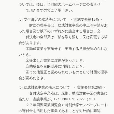
ついては、後日、当財団のホームページに公表させ
て頂きますのでご了承下さい。
(5) 交付決定の取消等について ＜実施要領第13条＞
財団の理事長は、助成対象事業の中止等申請があ
った場合及び以下のいずれかに該当する場合は、交
付決定の全部又は一部を取り消し、又は変更する場
合があります。
①助成事業を実施せず、実施する意思が認められな
いとき。
②提出した書類に虚偽があったとき。
③助成金を目的以外に消費したとき。
④その他適正と認められないものとして財団の理事
会が認めたとき。
(6) 助成対象事業の表示について ＜実施要領第20条＞
交付決定事業者は、原則、助成対象事業の実施に
当たり、当該事業が、GREEN×EXPO 2027（２０
２７年国際園芸博覧会）特別仕様ナンバープレート
の寄付金を活用した事業であることを対外的に確認