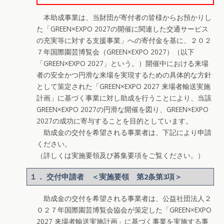
本助成事業は、当財団が寄付者の皆様からお預かりし
た「GREEN×EXPO 2027の開催に関連した交通サービス
の充実等に対する支援事業」への寄付金を基に、２０２
７年国際園芸博覧会（GREEN×EXPO 2027）（以下
「GREEN×EXPO 2027」という。）開催中における来場
者の安全かつ円滑な来場を実現するための具体的な方針
として策定された「GREEN×EXPO 2027 来場者輸送実施
計画」に基づく事業に対し助成を行うことにより、当該
GREEN×EXPO 2027の円滑な開催を図り、GREEN×EXPO
2027の成功に寄与することを目的としています。
助成金の交付を希望される事業者は、下記により申請
ください。
（詳しくは実施要領及び募集要項をご覧ください。）
１． 交付申請者 ＜実施要領 第2条第3項＞
助成金の交付を希望される事業者は、公益社団法人２
０２７年国際園芸博覧会協会が策定した「GREEN×EXPO
2027 来場者輸送実施計画」に基づく事業を実施する事