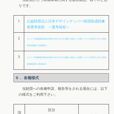
りです。
1
公益財団法人日本デザインナンバー財団助成対象
者選考規程 ＜選考規程＞
2
２０２７年国際園芸博覧会(GREEN×EXPO 2027)の開催に関連した交通サービスの充実等に対する助成
事業実施要領<実施要領>
3
２０２７年国際園芸博覧会(GREEN×EXPO 2027)の開催に関連した交通サービスの充実等に対する助成
事業募集要項<募集要項>
９． 各種様式
当財団への各種申請、報告等をされる場合には、以下
の様式をご利用下さい。
区分
項