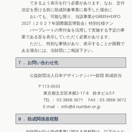
できるよう表示を行う必要があります。なお、交付
決定を受ける前に助成対象事業に着手した場合に
おいても、可能な限り、当該事業がGREEN×EXPO
2027（２０２７年国際園芸博覧会）特別仕様ナン
バープレートの寄付金を活用して実施する予定の事
業である旨を表示していただく必要があります。
ただし、特別な事情があり、表示することが困難で
ある場合には、当財団にご相談下さい。
７． お問い合わせ先
公益財団法人日本デザインナンバー財団 助成担当
〒113-0033
東京都文京区本郷2-17-8 鈴木ビル5Ｆ
TEL ： 03-3868-3671 FAX：03-3868-3672
E-mail ： info@d-number.or.jp
８． 助成関係規程類
当財団が行う助成事業に関する規程類は、以下のとお