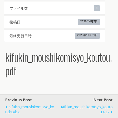
ファイル数
1
投稿日
2020年4月7日
最終更新日時
2025年10月31日
kifukin_moushikomisyo_koutou.
pdf
Previous Post
Next Post
Kifukin_moushikomisyo_ko
Kifukin_moushikomisyo_kouto
Uchi.xlsx
U.xlsx