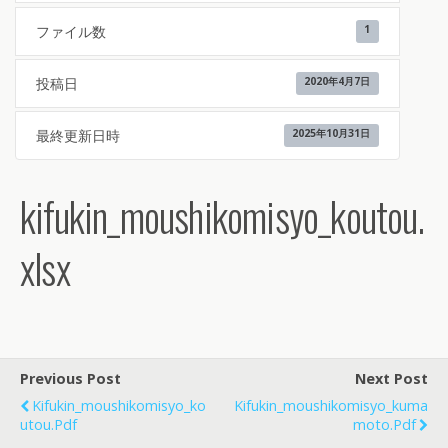
ファイル数
1
投稿日
2020年4月7日
最終更新日時
2025年10月31日
kifukin_moushikomisyo_koutou.
xlsx
Previous Post
Next Post
Kifukin_moushikomisyo_ko
Kifukin_moushikomisyo_kuma
Utou.pdf
Moto.pdf